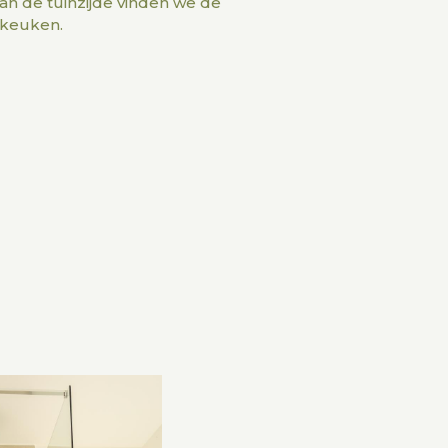
an de tuinzijde vinden we de
 keuken.