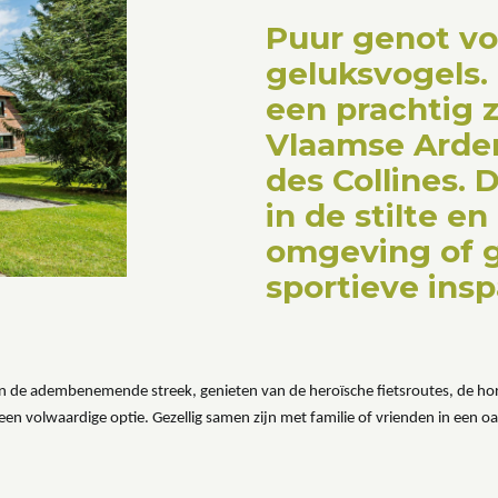
Puur genot v
geluksvogels.
een prachtig z
Vlaamse Arde
des Collines.
in de stilte en
omgeving of g
sportieve ins
in de adembenemende streek, genieten van de heroïsche fietsroutes, de hor
en volwaardige optie. Gezellig samen zijn met familie of vrienden in een oas