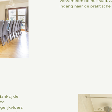
verzamelen de huisraad. A
ingang naar de praktische
dankzij de
wee
elijkvloers,