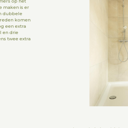
mers op het
e maken is er
n dubbele
e treden komen
og een extra
 en drie
ens twee extra