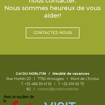
nous contacter.
Nous sommes heureux de vous
aider!
CONTACTEZ-NOUS!
Col DU HORLITIN I Meublé de vacances
Rue Horlitin 20 I 7750 Amougies I Mont de L’Enclus
T. +32 486 39 41 55
I
T. +32 476 92 75
82
I
contact@colduhorlitin.be